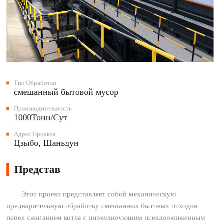
Тип Обработки
смешанный бытовой мусор
Производительность
1000Тонн/Сут
Адрес Проекта
Цзыбо, Шаньдун
Представ
Этот проект представляет собой механическую
предварительную обработку смешанных бытовых отходов
перед сжиганием котла с циркулирующим псевдоожиженным