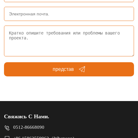
представ
Свяжись С Нами.
0512-86668090