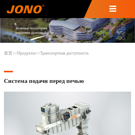
首页
>>
Продукты
>>
Транспортная доступность
Система подачи перед печью