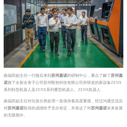
曲福田副主任一行随后来到
苏州嘉诺
的研制中心，重点了解了
苏州嘉
诺
旗下全新全资子公司苏州甄智科技有限公司所研发的新设备ZENX
系列轻型机器人及ZENX系列重型机器人。ZENX机器人
曲福田副主任对垃圾分类处理一直保持着高度重视，经过沟通交流后
对
苏州嘉诺
取得的成绩给予充分肯定，并表达了对
苏州嘉诺
未来发展
的无限期许。