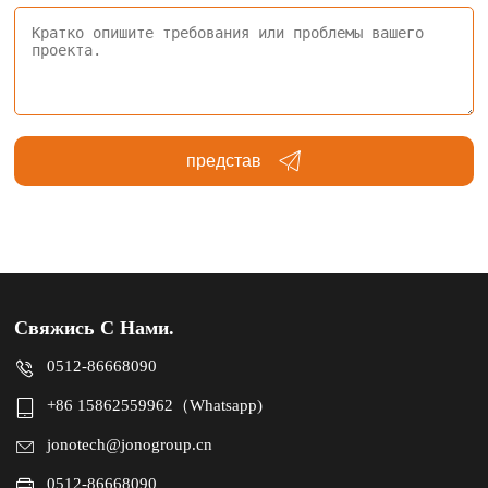
представ
Свяжись С Нами.
0512-86668090
+86 15862559962（Whatsapp)
jonotech@jonogroup.cn
0512-86668090